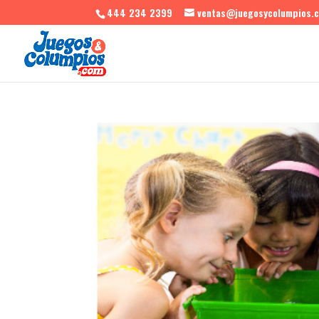
444 234 2399
ventas@juegosycolumpios.