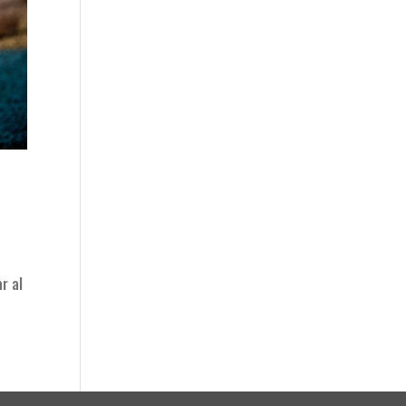
e
r al