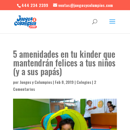
444 234 2399
ventas@juegosycolumpios.com
5 amenidades en tu kinder que
mantendrán felices a tus niños
(y a sus papás)
por
Juegos y Columpios
|
Feb 8, 2019
|
Colegios
|
2
Comentarios